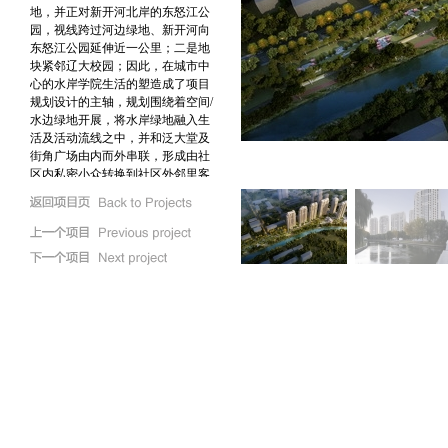
地，并正对新开河北岸的东怒江公
园，视线跨过河边绿地、新开河向
东怒江公园延伸近一公里；二是地
块紧邻辽大校园；因此，在城市中
心的水岸学院生活的塑造成了项目
规划设计的主轴，规划围绕着空间
/
水边绿地开展，将水岸绿地融入生
活及活动流线之中，并和泛大堂及
街角广场由内而外串联，形成由社
区内私密小众转换到社区外邻里客
厅的不同等级交往空间；建築立面
采用战后纽约曼哈顿中央公园边上
高层的新古典主义形式，来强调都
市感与高端居住风格。