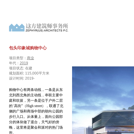
包头印象城购物中心
项目类型：
商业
年代：
2019
项目状态: 在建
规划面积: 115,000平方米
设计时间: 2019-
购物中心有两条动线，一条是从东
北到西北角的主动线，串联主要中
庭和吹拔，另一条是位于户外二层
的
“
高街
”
（
High street
），联通了北
侧的广场和商场中部的朝向公园的
步行入口。从体量上，面向公园部
分的体块做了退台，天气好的傍
晚，这里将是聚会和派对的热门场
所。