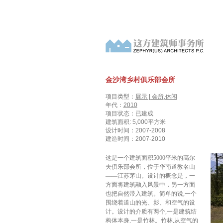
金沙湾乡村俱乐部会所
项目类型：
展示 | 会所
,
休闲
年代：
2010
项目状态：已建成
建筑面积: 5,000平方米
设计时间：2007-2008
建造时间：2007-2010
这是一个建筑面积5000平米的高尔
夫俱乐部会所，位于华南道教名山
——江
苏茅山。设计的概念是，一
方面将建筑融入风景中，另一方面
也把自然带入建筑。
简单的说
,
一个
围绕着道山的光、影、和空气的设
计。设计的介质有两个
,
一是建筑结
构体本身
,
一是竹林。竹林
,
从空气的