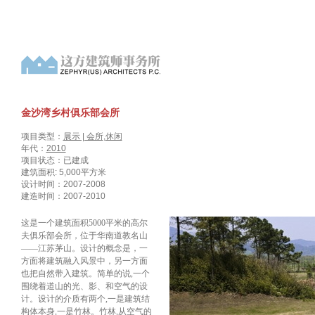
金沙湾乡村俱乐部会所
项目类型：
展示 | 会所
,
休闲
年代：
2010
项目状态：已建成
建筑面积: 5,000平方米
设计时间：2007-2008
建造时间：2007-2010
这是一个建筑面积5000平米的高尔
夫俱乐部会所，位于华南道教名山
——江
苏茅山。设计的概念是，一
方面将建筑融入风景中，另一方面
也把自然带入建筑。
简单的说
,
一个
围绕着道山的光、影、和空气的设
计。设计的介质有两个
,
一是建筑结
构体本身
,
一是竹林。竹林
,
从空气的